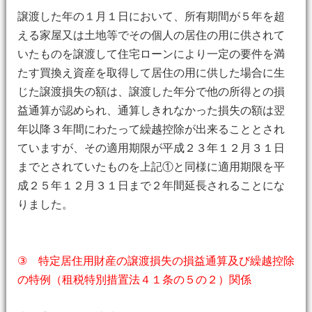
譲渡した年の１月１日において、所有期間が５年を超
える家屋又は土地等でその個人の居住の用に供されて
いたものを譲渡して住宅ローンにより一定の要件を満
たす買換え資産を取得して居住の用に供した場合に生
じた譲渡損失の額は、譲渡した年分で他の所得との損
益通算が認められ、通算しきれなかった損失の額は翌
年以降３年間にわたって繰越控除が出来ることとされ
ていますが、その適用期限が平成２３年１２月３１日
までとされていたものを上記①と同様に適用期限を平
成２５年１２月３１日まで２年間延長されることにな
りました。
③ 特定居住用財産の譲渡損失の損益通算及び繰越控除
の特例（租税特別措置法４１条の５の２）関係