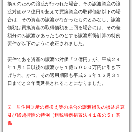
換えのための譲渡が行われた場合、その譲渡資産の譲
渡対価が２億円を超えて買換資産の取得価額以下の場
合は、その資産の譲渡がなかったものとみなし、譲渡
価額は買換資産の取得価額を上回る場合には、その差
額分のみ譲渡があったものとする譲渡所得計算の特例
要件が以下のように改正されました。
要件である資産の譲渡の対価「２億円」が、平成２４
年１月１日以後の譲渡から１億５０００万円に引き下
げられ、かつ、その適用期限も平成２５年１２月３１
日までと２年間延長されることになりました。
② 居住用財産の買換え等の場合の譲渡損失の損益通算
及び繰越控除の特例（租税特例措置法４１条の５）関
係