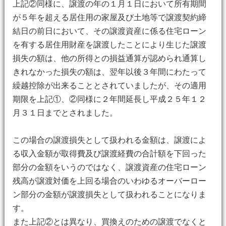
上記②同様に、譲渡の年の１月１日において所有期間
が５年を超える居住用の家屋及び土地等で譲渡契約締
結日の前日において、その譲渡資産に係る住宅ローン
を有する居住用財産を譲渡したことにより生じた譲渡
損失の額は、他の所得との損益通算が認められ通算し
きれなかった損失の額は、翌年以後３年間にわたって
繰越控除が出来ることとされていましたが、その適用
期限を上記①、②同様に２年間延長し平成２５年１２
月３１日までとされました。
この場合の譲渡損失として扱われる金額は、譲渡によ
る収入金額が取得費及び譲渡経費の合計額を下回った
部分の金額をいうのではなく、譲渡資産の住宅ローン
残高が譲渡対価を上回る場合のいわゆるオーバーロー
ン部分の金額が譲渡損失として扱われることになりま
す。
また上記②とは異なり、買換えのための譲渡でなくと