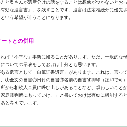
の方と奥さんが遺産分けの話をすることは想像がつかないとお
に有効な遺言書』」を残すことです。遺言は法定相続分に優先
」という希望が叶うことになります。
ノートとの併用
ければ「不幸な」事態に陥ることがあります。ただ、一般的な
割についての示唆をしておけば十分とも思います。
がある遺言として「自筆証書遺言」があります。これは、言っ
は、①全文の自書②日付の自書③名前の自書④押印（認印で可
判所から相続人全員に呼び出しがあることなど、煩わしいこと
ま家庭裁判所にもっていけ。」と書いておけば有効に機能する
なあと考えています。