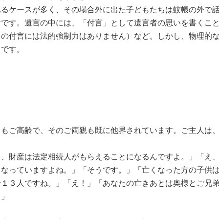
れるケースが多く、その場合外に出た子どもたちは蚊帳の外で
けです。遺言の中には、「付言」として遺言者の思いを書くこ
この付言には法的強制力はありません）など。しかし、物理的
うです。
ともご高齢で、そのご両親も既に他界されています。ご主人は
と、財産は法定相続人がもらえることになるんですよ。」「え
くなっていますよね。」「そうです。」「亡くなった方の子供
で１３人ですね。」「え！」「あなたの亡きあとは奥様とご兄
・」