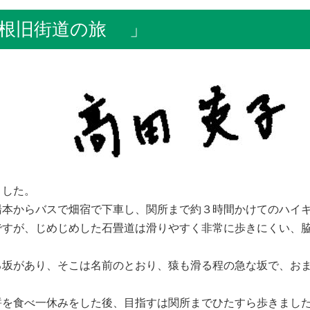
根旧街道の旅 」
ました。
湯本からバスで畑宿で下車し、関所まで約３時間かけてのハイ
ですが、じめじめした石畳道は滑りやすく非常に歩きにくい、
。
る坂があり、そこは名前のとおり、猿も滑る程の急な坂で、お
餅を食べ一休みをした後、目指すは関所までひたすら歩きまし