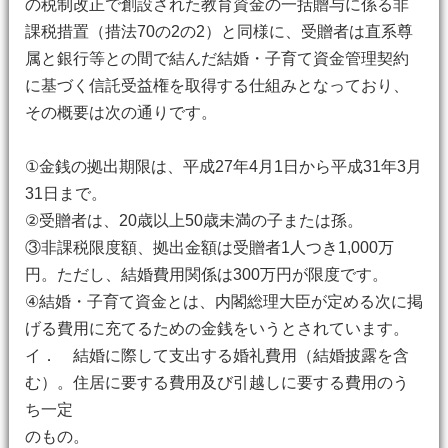
の税制改正で創設された教育資金の一括贈与に係る非
課税措置（措法70の2の2）と同様に、受贈者は直系尊
属と銀行等との間で結んだ結婚・子育て資金管理契約
に基づく信託受益権を取得する仕組みとなっており、
その概要は次の通りです。
①金銭の拠出期限は、平成27年4月1日から平成31年3月
31日まで。
②受贈者は、20歳以上50歳未満の子または孫。
③非課税限度額、拠出金額は受贈者1人つき1,000万
円。ただし、結婚費用関係は300万円が限度です。
④結婚・子育て資金とは、内閣総理大臣が定める次に掲
げる費用に充てるための金銭をいうとされています。
イ． 結婚に際して支出する婚礼費用（結婚披露を含
む）。住居に要する費用及び引越しに要する費用のう
ち一定
のもの。