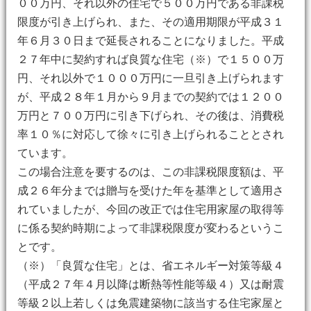
００万円、それ以外の住宅で５００万円である非課税
限度が引き上げられ、また、その適用期限が平成３１
年６月３０日まで延長されることになりました。平成
２７年中に契約すれば良質な住宅（※）で１５００万
円、それ以外で１０００万円に一旦引き上げられます
が、平成２８年１月から９月までの契約では１２００
万円と７００万円に引き下げられ、その後は、消費税
率１０％に対応して徐々に引き上げられることとされ
ています。
この場合注意を要するのは、この非課税限度額は、平
成２６年分までは贈与を受けた年を基準として適用さ
れていましたが、今回の改正では住宅用家屋の取得等
に係る契約時期によって非課税限度が変わるというこ
とです。
（※）「良質な住宅」とは、省エネルギー対策等級４
（平成２７年４月以降は断熱等性能等級４）又は耐震
等級２以上若しくは免震建築物に該当する住宅家屋と