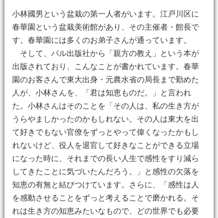
小林國男という盆栽の第一人者がいます。江戸川区に
春華園という盆栽美術館があり、その主催者・館長で
す。春華園には多くのお弟子さんが通っています。
そして、パル出版社から「親方の教え」という本が
出版されており、こんなことが書かれています。春華
園のお客さんで東大出身・元農水省の局長まで勤めた
人が、小林さんを、「君は知恵ものだ。」と言われ
た。小林さんはそのことを「その人は、私の生き方が
うらやましかったのかもしれない。その人は東大を出
て好きでもない官僚をずっとやって偉くなったかもし
れないけど、役人を退官して好きなことができる立場
になった時に、それまでの長い人生で感性をすり減ら
してきたことに気づいたんだろう。」と感性の欠落を
知恵の有無と結びつけています。さらに、「感性は人
を感動させることをずっと考えることで磨かれる。そ
れは生き方の知恵みたいなもので、どの世界でも必要