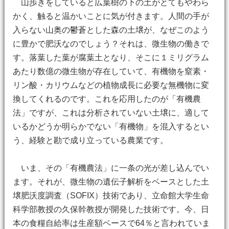
山歩きをしていると広葉樹の下の土がとてもやわら
かく、触ると温かいことに気が付きます。人間の手が
入らない山奥の鬱蒼とした森の土壌が、なぜこのよう
に豊かで肥沃なのでしょう？それは、微生物の働きで
す。落葉した葉が腐葉土となり、そこに１ミリグラム
あたり数億の微生物が存在していて、有機物を窒素・
リン酸・カリウムなどの植物成長に必要な無機物に変
換してくれるのです。これを応用したのが「有機農
法」ですが、これは分析されていない土壌に、適して
いるかどうか明らかでない「有機物」を混入するとい
う、経験と勘で成り立っている農業です。
いま、その「有機農法」に一条の光が差し込んでい
ます。それが、微生物の遺伝子解析をベースとした土
壌肥沃度調査（SOFIX）技術であり、立命館大学生命
科学部教授の久保幹教授が開発した技術です。今、日
本の食糧自給率は生産額ベースで64％と言われていま