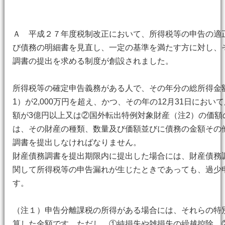
Ａ 平成２７年度税制改正において、所得税等の申告の適
び債務の明細書を見直し、一定の基準を満たす方に対し、
調書の提出を求める制度が創設されました。
所得税等の確定申告義務がある人で、その年分の総所得金
1）が2,000万円を超え、かつ、その年の12月31日にお
額が3億円以上又は②国外転出特例対象財産（注2）の価額
は、その財産の種類、数量及び価額並びに債務の金額その
調書を提出しなければなりません。
財産債務調書を提出期限内に提出した場合には、財産債務
関して所得税等の申告漏れが生じたときであっても、過少
す。
（注１）申告分離課税の所得がある場合には、それらの特
算した金額です。ただし、①純損失や雑損失の繰越控除、