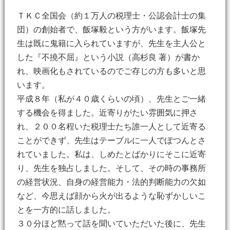
ＴＫＣ全国会（約１万人の税理士・公認会計士の集
団）の創始者で、飯塚毅という方がいます。飯塚先
生は既に鬼籍に入られていますが、先生を主人公と
した『不撓不屈』という小説（高杉良 著）が書か
れ、映画化もされているのでご存じの方も多いと思
います。
平成８年（私が４０歳くらいの頃）、先生とご一緒
する機会を得ました。近寄りがたい雰囲気に押さ
れ、２００名程いた税理士たち誰一人として近寄る
ことができず、先生はテーブルに一人でぽつんとさ
れていました。私は、しめたとばかりにそこに近寄
り、先生を独占しました。そして、その時の事務所
の経営状況、自身の経営能力・法的判断能力の欠如
など、今思えば顔から火が出るような恥ずかしいこ
とを一方的に話しました。
３０分ほど黙って話を聞いていただいた後に、先生