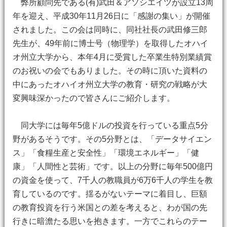
弊所顧問先である(有)武田＆アソシエイツが設立13周
年を迎え、平成30年11月26日に「感謝の集い」が開催
されました。この会は同時に、同社社長の武田修三郎
先生が、49年前に博士号（物理学）を取得したオハイ
オ州立大学から、本年4月に受賞した卒業生特別業績賞
のお祝いの会でもありました。その時に頂いた資料の
中にあったオハイオ州立大学の教育・研究の戦略が大
変興味深かったので皆さんにご紹介します。
同大学には毎年5億ドルの投資を行っている重点5分
野があるそうです。その5分野とは、「データサイエン
ス」「食糧生産と安全性」「環境エネルギー」「健
康」「人間性と芸術」です。以上の分野に毎年500億円
の資金を使って、7千人の教職員が6万6千人の学生を教
育しているのです。揺るがないテーマに着目し、巨額
の教育投資を行う米国との差を考えると、わが国の先
行きに暗澹たる思いを抱きます。一方でこれらのテー