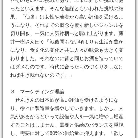
界そのものへの挑戦であり、非常に難しい挑戦であ
ったといえます。そんな無謀ともいわれた挑戦の結
果、「仙禽」は女性や若者から高い評価を受けるよ
うになり、それまでの概念を覆す新しいジャンルを
切り開き、一気に人気銘柄へと駆け上がります。薄
井一樹さん曰く「戦後間もない頃よりも生活が豊か
になり、食文化の変化と共に人々の味覚も大きく変
わりました。それなのに昔と同じお酒を造っていて
はダメなのです。時代に合ったものづくりをしなけ
れば生き残れないのです。」
３．マーケティング理論
せんきんの日本酒が高い評価を受けるようにな
り、徐々に製造量を増やしていきます。しかし、人
気があるからといって設備や人を一気に増やし増産
することはしません。需要と供給のバランスを重視
し、需要に対して80%の供給量に抑えます。「欲し