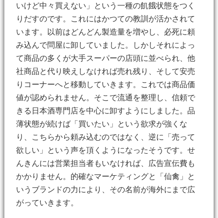
いけど中々買えない」という一種の飢餓状態をつく
りだすのです。これにはかつての教訓が活かされて
います。以前はどんどん製造量を増やし、必死に頼
み込んで問屋に卸していました。しかしそれによっ
て商品の多くが大手スーパーの店頭に並べられ、他
社商品と代り映えしなければ売れ残り、そして安売
りコーナーへと移動していきます。これでは商品価
値が認められません。そこで流通を整理し、信頼で
きる日本酒専門店を中心に卸すようにしました。品
薄状態が続けば「買いたい」という欲求が強くな
り、こちらから頼み込むのではなく、逆に「売って
欲しい」という声を頂くようになったそうです。せ
んきんには営業担当者もいなければ、広告宣伝費も
かかりません。的確なマーケティングと「仙禽」と
いうブランドの力により、その名前が海外にまで広
がっていきます。