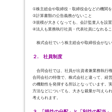
①株主総会や取締役・取締役会などの機関
②計算書類の公告義務がないこと
③規模が大きくなっても、会計監査人を設
④法人も業務執行社員・代表社員になれる
株式会社でいう株主総会や取締役会がない
２. 社員制度
合同会社では、社員が出資者兼業務執行権
合同会社の特徴で、株式会社と違って、経
の機動性を発揮する所以となっています。
方法などについても、大きな裁量が与えら
考えられます。
３. 「損益の分配」と「利益の配当」