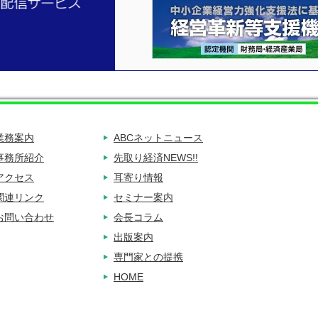
業務案内
ABCネットニュース
事務所紹介
先取り経済NEWS!!
アクセス
耳寄り情報
関連リンク
セミナー案内
お問い合わせ
会長コラム
出版案内
専門家との提携
HOME