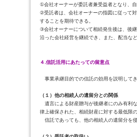
①会社オーナーが委託者兼受益者となり、
②受託者は、会社オーナーの指図に従って
することを期待できる。
③会社オーナーについて相続発生後は、後
沿った会社経営を継続でき、また、配当な
４.信託活用にあたっての留意点
事業承継目的での信託の効用を説明してき
（１）他の相続人の遺留分との関係
遺言による財産贈与が後継者にのみ有利な
律上確保された、相続財産に対する最低限
信託であっても、他の相続人の遺留分を
（２）受託者の取扱い