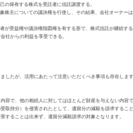
自己の保有する株式を受託者に信託譲渡する。
対象株主についての議決権を行使し、その結果、会社オーナー
継者が受益権や議決権指図権を有する形で、株式信託が継続す
ど会社からの利益を享受できる。
ましたが、活用にあたって注意いただくべき事項も存在しま
内容で、他の相続人に対してはほとんど財産を与えない内容で
の受取持分）を侵害されたとして、遺留分の減殺を請求するこ
侵害することは出来ず、遺留分減殺請求の対象となります。