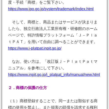
度・手続「商標」をご覧下さい。
https://www.jpo.go.jp/system/trademark/index.html
そして、商標と、商品またはサービスが決まりま
したら、独立行政法人工業所有権・研修館のホーム
ページで、特許情報プラットフォーム「Ｊ－Ｐｌａ
ｔＰＡＴ」を用いて自由に調べることができます。
https://www.j-platpat.inpit.go.jp/
なお、使い方は、「改訂版Ｊ－ＰｌａｔＰａｔマ
ニュアル」を参考にして下さい。
https://www.inpit.go.jp/j_platpat_info/manual/new.html
２．商標の保護の仕方
（１）商標登録することで、同一または類似する商
標の使用を禁止し、また損害の賠償を請求する権利