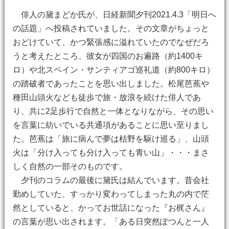
俳人の黛まどか氏が、日経新聞夕刊2021.4.3「明日へ
の話題」へ投稿されていました。その文章がちょっと
おどけていて、かつ緊張感に溢れていたのでなぜだろ
うと考えたところ、彼女が四国のお遍路（約1400キ
ロ）や北スペイン・サンティアゴ巡礼道（約800キロ）
の踏破者であったことを思い出しました。松尾芭蕉や
種田山頭火なども徒歩で旅・放浪を続けた俳人であ
り、共に2足歩行で自然と一体となりながら、その思い
を言葉に紡いでいる共通項があることに思い至りまし
た。芭蕉は「旅に病んで夢は枯野を駆け巡る」、山頭
火は「分け入っても分け入っても青い山」・・・まさ
しく自然の一部そのものです。
夕刊のコラムの最後に黛氏は結んでいます。昔会社
勤めしていた、すっかり変わってしまった丸の内で茫
然としていると、かってお世話になった『お梶さん』
の言葉が思い出されます。「ある日突然ぽつんと一人