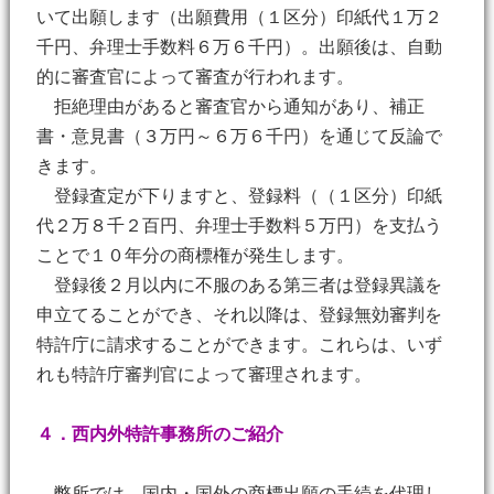
いて出願します（出願費用（１区分）印紙代１万２
千円、弁理士手数料６万６千円）。出願後は、自動
的に審査官によって審査が行われます。
拒絶理由があると審査官から通知があり、補正
書・意見書（３万円～６万６千円）を通じて反論で
きます。
登録査定が下りますと、登録料（（１区分）印紙
代２万８千２百円、弁理士手数料５万円）を支払う
ことで１０年分の商標権が発生します。
登録後２月以内に不服のある第三者は登録異議を
申立てることができ、それ以降は、登録無効審判を
特許庁に請求することができます。これらは、いず
れも特許庁審判官によって審理されます。
４．西内外特許事務所のご紹介
弊所では、国内・国外の商標出願の手続を代理し