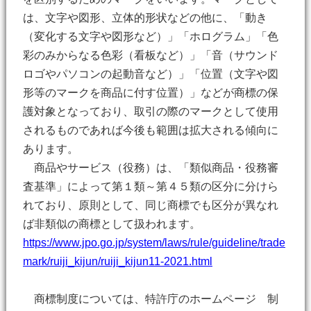
は、文字や図形、立体的形状などの他に、「動き
（変化する文字や図形など）」「ホログラム」「色
彩のみからなる色彩（看板など）」「音（サウンド
ロゴやパソコンの起動音など）」「位置（文字や図
形等のマークを商品に付す位置）」などが商標の保
護対象となっており、取引の際のマークとして使用
されるものであれば今後も範囲は拡大される傾向に
あります。
商品やサービス（役務）は、「類似商品・役務審
査基準」によって第１類～第４５類の区分に分けら
れており、原則として、同じ商標でも区分が異なれ
ば非類似の商標として扱われます。
https://www.jpo.go.jp/system/laws/rule/guideline/trade
mark/ruiji_kijun/ruiji_kijun11-2021.html
商標制度については、特許庁のホームページ 制