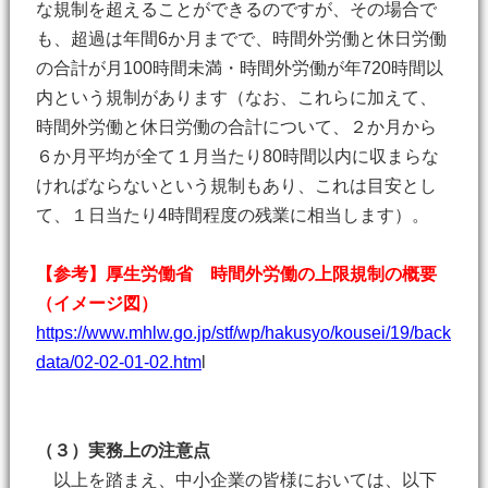
な規制を超えることができるのですが、その場合で
も、超過は年間6か月までで、時間外労働と休日労働
の合計が月100時間未満・時間外労働が年720時間以
内という規制があります（なお、これらに加えて、
時間外労働と休日労働の合計について、２か月から
６か月平均が全て１月当たり80時間以内に収まらな
ければならないという規制もあり、これは目安とし
て、１日当たり4時間程度の残業に相当します）。
【参考】厚生労働省 時間外労働の上限規制の概要
（イメージ図）
https://www.mhlw.go.jp/stf/wp/hakusyo/kousei/19/back
data/02-02-01-02.htm
l
（３）実務上の注意点
以上を踏まえ、中小企業の皆様においては、以下