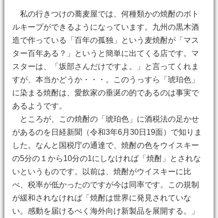
私の行きつけの蕎麦屋では、何種類かの焼酎のボト
ルキープができるようになっています。九州の黒木酒
造で作っている「百年の孤独」という麦焼酎が「マス
ター百年ある？」というと簡単に出てくる店です。マ
スターは、「坂部さんだけですよ。」と言ってくれま
すが、本当かどうか・・・。このうっすら「琥珀色」
に染まる焼酎は、愛飲家の垂涎の的であるのは事実で
あるようです。
ところが、この焼酎の「琥珀色」に酒税法の足かせ
があるのを日経新聞（令和3年6月30日19面）で知りま
した。なんと国税庁の通達で、焼酎の色をウイスキー
の5分の１から10分の1にしなければ「焼酎」とされな
いというものです。以前は、焼酎がウイスキーに比
べ、税率が低かったのですが今は同率です。この規制
が緩和されなければ「焼酎は世界に発見されていな
い。感動を届けるべく海外向け新製品を展開する。」