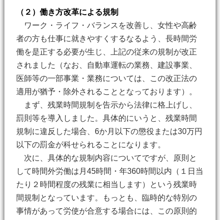
（２）働き方改革による規制
ワーク・ライフ・バランスを改善し、女性や高齢
者の方も仕事に就きやすくするなるよう、長時間労
働を是正する必要が生じ、上記の従来の規制が改正
されました（なお、自動車運転の業務、建設事業、
医師等の一部事業・業務については、この改正法の
適用が猶予・除外されることとなっております）。
まず、残業時間規制を告示から法律に格上げし、
罰則等を導入しました。具体的にいうと、残業時間
規制に違反した場合、6か月以下の懲役または30万円
以下の罰金が科せられることになります。
次に、具体的な規制内容についてですが、原則と
して時間外労働は月45時間・年360時間以内（１日当
たり２時間程度の残業に相当します）という残業時
間規制となっています。もっとも、臨時的な特別の
事情があって労使が合意する場合には、この原則的