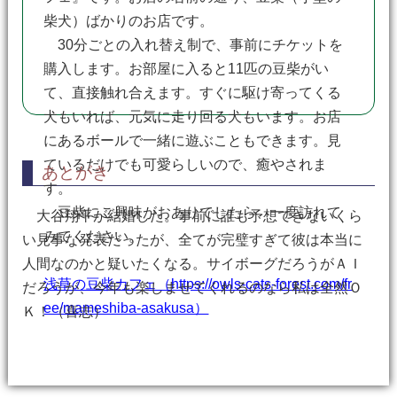
柴犬）ばかりのお店です。
30分ごとの入れ替え制で、事前にチケットを
購入します。お部屋に入ると11匹の豆柴がい
て、直接触れ合えます。すぐに駆け寄ってくる
犬もいれば、元気に走り回る犬もいます。お店
にあるボールで一緒に遊ぶこともできます。見
ているだけでも可愛らしいので、癒やされま
あとがき
す。
豆柴にご興味がおありでしたら、一度訪れて
大谷翔平が結婚した。事前に誰も予想できないくら
みてください。
い見事な発表だったが、全てが完璧すぎて彼は本当に
人間なのかと疑いたくなる。サイボーグだろうがＡＩ
浅草の豆柴カフェ（https://owls-cats-forest.com/fr
だろうが、今年も楽しませてくれるのなら私は全然Ｏ
ee/mameshiba-asakusa）
Ｋ！（喜志）