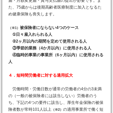
届・月額変更届・賞与支払届の提出が必要です。ま
た、75歳からは後期高齢者医療制度に加入となるた
め健康保険も喪失します。
被保険者にならない4つのケース
（※1）
①日々雇入れられる人
②2ヶ月以内の期間を定めて使用される人
③季節的業務（4か月以内）に使用される人
④臨時的事業の事業所（6ヶ月以内）に使用される
人
４．短時間労働者に対する適用拡大
労働時間・労働日数が通常の労働者の4分の3未満
の（一般の被保険者には該当しない）労働者のう
ち、下記の4つの要件に該当し、厚生年金保険の被保
険者数が常時101人以上
の適用事業所で働く短
（※2）