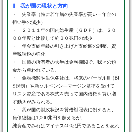
Ⅱ 我が国の現状と方向
・ 失業率（特に若年層の失業率が高い＝年金の
担い手の減少）
・ ２０１１年の国内総生産（ＧＤＰ）は、２０
０８年度と比較して約２０兆円の減少
・ 年金支給年齢の引き上げと支給額の調整、資
産税課税の強化
・ 国債の所有者の大半は金融機関で、我々の預
金から買われている。
・ 金融機関や生保各社は、将来のバーゼルⅢ（BI
S規制）や新ソルベンシ―マージン基準を受けて
リスク資産である株式を売って国内債権を買い増
す動きがみられる。
・ 我が国の財政状況を貸借対照表に例えると、
負債総額は1,000兆円を超えるが、
純資産でみればマイナス400兆円であることを忘れ