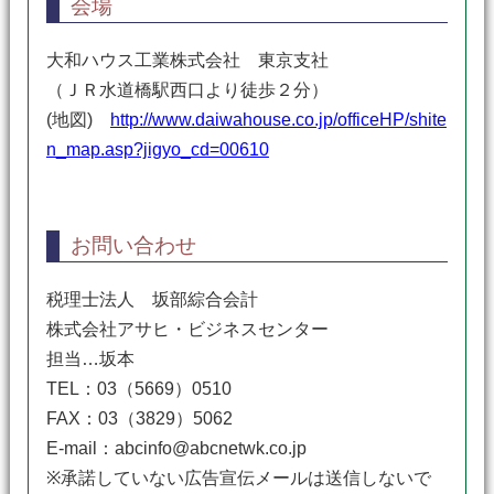
会場
大和ハウス工業株式会社 東京支社
（ＪＲ水道橋駅西口より徒歩２分）
(地図)
http://www.daiwahouse.co.jp/officeHP/shite
n_map.asp?jigyo_cd=00610
お問い合わせ
税理士法人 坂部綜合会計
株式会社アサヒ・ビジネスセンター
担当…坂本
TEL：03（5669）0510
FAX：03（3829）5062
E-mail：abcinfo@abcnetwk.co.jp
※承諾していない広告宣伝メールは送信しないで